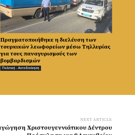
Πραγματοποιήθηκε η διελέυση των
τουρκικών λεωφορείων μέσω Τηλλυρίας
για τους παναγυρισμούς των
βομβαρδισμών
Πολιτική - Αυτοδιοίκηση
NEXT ARTICLE
αγώγηση Χριστουγεννιάτικου Δέντρου