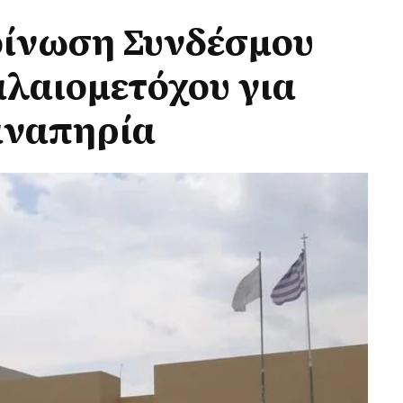
οίνωση Συνδέσμου
αλαιομετόχου για
αναπηρία