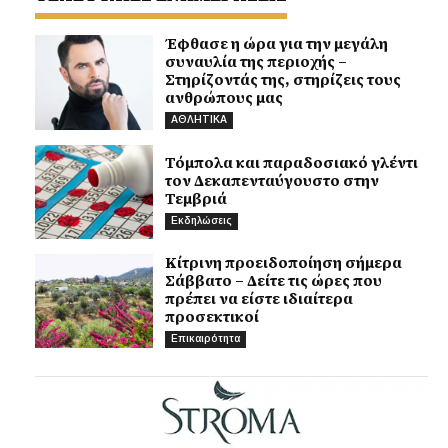
Έφθασε η ώρα για την μεγάλη
συναυλία της περιοχής –
Στηρίζοντάς της, στηρίζεις τους
ανθρώπους μας
ΑΘΛΗΤΙΚΑ
Τόμπολα και παραδοσιακό γλέντι
τον Δεκαπενταύγουστο στην
Τεμβριά
Εκδηλώσεις
Κίτρινη προειδοποίηση σήμερα
Σάββατο – Δείτε τις ώρες που
πρέπει να είστε ιδιαίτερα
προσεκτικοί
Επικαιρότητα