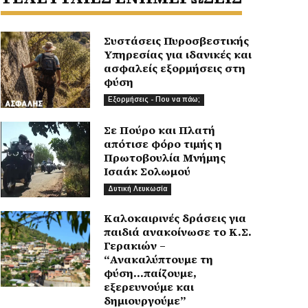
Συστάσεις Πυροσβεστικής
Υπηρεσίας για ιδανικές και
ασφαλείς εξορμήσεις στη
φύση
Εξορμήσεις - Που να πάω;
Σε Πούρο και Πλατή
απότισε φόρο τιμής η
Πρωτοβουλία Μνήμης
Ισαάκ Σολωμού
Δυτική Λευκωσία
Καλοκαιρινές δράσεις για
παιδιά ανακοίνωσε το Κ.Σ.
Γερακιών –
“Ανακαλύπτουμε τη
φύση…παίζουμε,
εξερευνούμε και
δημιουργούμε”