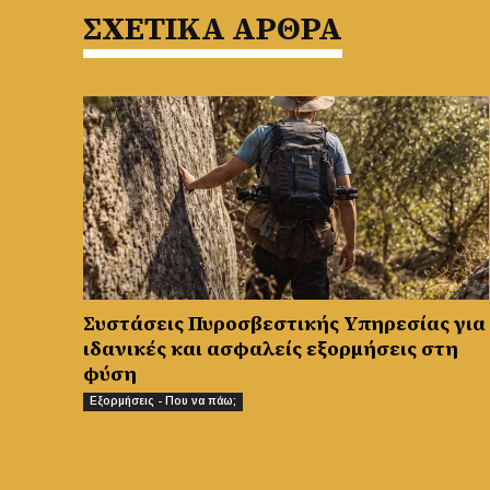
ΣΧΕΤΙΚΑ ΑΡΘΡΑ
Συστάσεις Πυροσβεστικής Υπηρεσίας για
ιδανικές και ασφαλείς εξορμήσεις στη
φύση
Εξορμήσεις - Που να πάω;