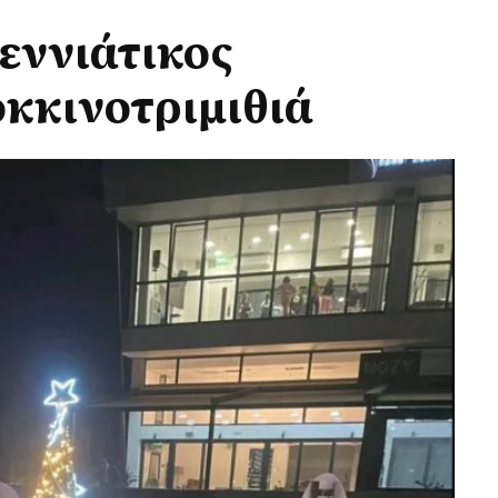
εννιάτικος
κκινοτριμιθιά