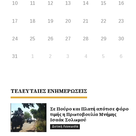
10
11
12
13
14
15
16
17
18
19
20
21
22
23
24
25
26
27
28
29
30
31
1
2
3
4
5
6
ΤΕΛΕΥΤΑΙΕΣ ΕΝΗΜΕΡΩΣΕΙΣ
Σε Πούρο και Πλατή απότισε φόρο
τιμής η Πρωτοβουλία Μνήμης
Ισαάκ Σολωμού
Δυτική Λευκωσία