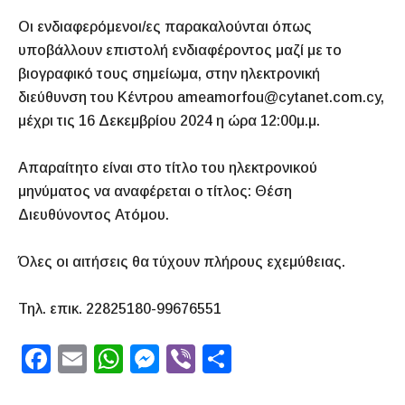
Οι ενδιαφερόμενοι/ες παρακαλούνται όπως
υποβάλλουν επιστολή ενδιαφέροντος μαζί με το
βιογραφικό τους σημείωμα, στην ηλεκτρονική
διεύθυνση του Κέντρου ameamorfou@cytanet.com.cy,
μέχρι τις 16 Δεκεμβρίου 2024 η ώρα 12:00μ.μ.
Απαραίτητο είναι στο τίτλο του ηλεκτρονικού
μηνύματος να αναφέρεται ο τίτλος: Θέση
Διευθύνοντος Ατόμου.
Όλες οι αιτήσεις θα τύχουν πλήρους εχεμύθειας.
Τηλ. επικ. 22825180-99676551
F
E
W
M
Vi
S
a
m
h
e
b
h