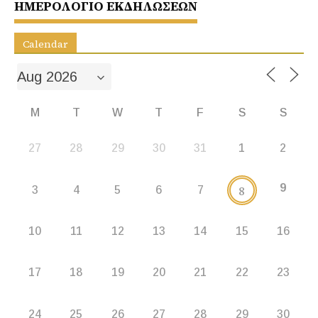
o
p
g
ΗΜΕΡΟΛΟΓΙΟ ΕΚΔΗΛΩΣΕΩΝ
k
er
Calendar
M
T
W
T
F
S
S
27
28
29
30
31
1
2
9
8
3
4
5
6
7
10
11
12
13
14
15
16
17
18
19
20
21
22
23
24
25
26
27
28
29
30