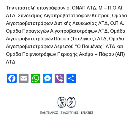
Την επιστολή υπογράφουν οι ΟΝΑΠ ΛΤΔ, Μ – Π.Ο.ΑΙ
ΛΤΔ, Σύνδεσμος Αιγοπροβατοτρόφων Κύπρου, Ομάδα
Αιγοπροβατοτρόφων Δυτικής Λευκωσίας ΛΤΔ, Ο.Π.Α.
Ομάδα Παραγωγών Αιγοπροβατοτρόφων ΛΤΔ, Ομάδα
Αιγοπροβατοτρόφων Πάφου (Τσέλιγκας) ΛΤΔ, Ομάδα
Αιγοπροβατοτρόφων Λεμεσού “Ο Ποιμένας” ΛΤΔ και
Ομάδα Ποιμνιοτρόφων Περιοχής Ακάμα – Πάφου (ΑΠ)
ΛΤΔ.
F
E
W
M
Vi
S
a
m
h
e
b
h
c
ai
at
s
er
ar
e
l
s
s
e
b
A
e
o
p
n