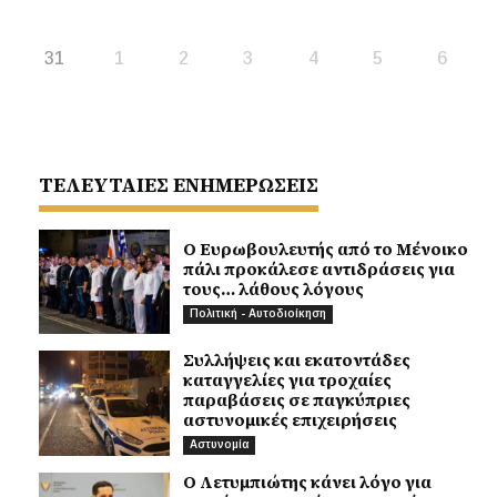
31
1
2
3
4
5
6
ΤΕΛΕΥΤΑΙΕΣ ΕΝΗΜΕΡΩΣΕΙΣ
Ο Ευρωβουλευτής από το Μένοικο
πάλι προκάλεσε αντιδράσεις για
τους… λάθους λόγους
Πολιτική - Αυτοδιοίκηση
Συλλήψεις και εκατοντάδες
καταγγελίες για τροχαίες
παραβάσεις σε παγκύπριες
αστυνομικές επιχειρήσεις
Αστυνομία
Ο Λετυμπιώτης κάνει λόγο για